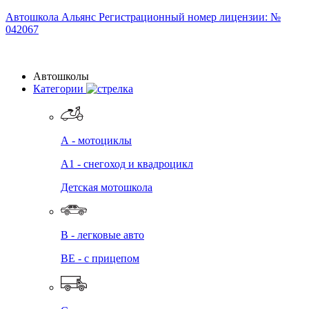
Автошкола
Альянс
Регистрационный номер лицензии: №
042067
Автошколы
Категории
А - мотоциклы
A1 - снегоход и квадроцикл
Детская мотошкола
B - легковые авто
BE - с прицепом