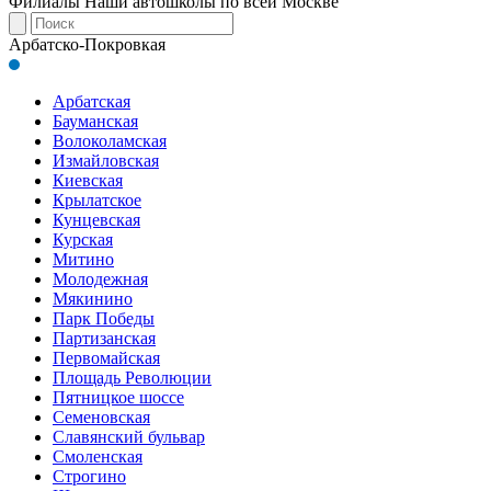
Филиалы
Наши автошколы по всей Москве
Арбатско-Покровкая
Арбатская
Бауманская
Волоколамская
Измайловская
Киевская
Крылатское
Кунцевская
Курская
Митино
Молодежная
Мякинино
Парк Победы
Партизанская
Первомайская
Площадь Революции
Пятницкое шоссе
Семеновская
Славянский бульвар
Смоленская
Строгино