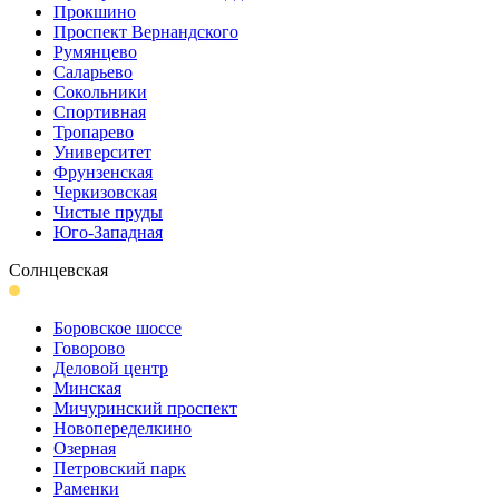
Прокшино
Проспект Вернандского
Румянцево
Саларьево
Сокольники
Спортивная
Тропарево
Университет
Фрунзенская
Черкизовская
Чистые пруды
Юго-Западная
Солнцевская
Боровское шоссе
Говорово
Деловой центр
Минская
Мичуринский проспект
Новопеределкино
Озерная
Петровский парк
Раменки