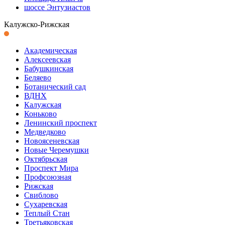
шоссе Энтузиастов
Калужско-Рижская
Академическая
Алексеевская
Бабушкинская
Беляево
Ботанический сад
ВДНХ
Калужская
Коньково
Ленинский проспект
Медведково
Новоясеневская
Новые Черемушки
Октябрьская
Проспект Мира
Профсоюзная
Рижская
Свиблово
Сухаревская
Теплый Стан
Третьяковская