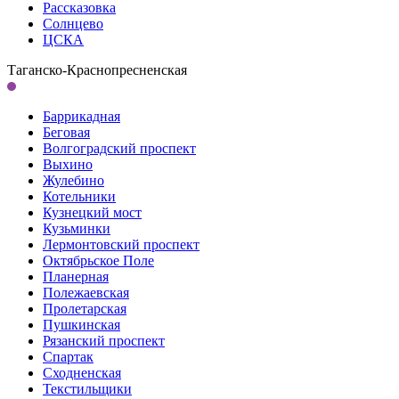
Рассказовка
Солнцево
ЦСКА
Таганско-Краснопресненская
Баррикадная
Беговая
Волгоградский проспект
Выхино
Жулебино
Котельники
Кузнецкий мост
Кузьминки
Лермонтовский проспект
Октябрьское Поле
Планерная
Полежаевская
Пролетарская
Пушкинская
Рязанский проспект
Спартак
Сходненская
Текстильщики