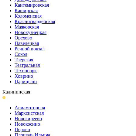
Кантеми­ровская
Каширская
Коломенская
Красногвар­дейская
Маяковская
Новокузнецкая
Орехово
Павелецкая
Речной вокзал
Сокол
Тверская
Театральная
Технопарк
Ховрино
Царицыно
Калининская
Авиамоторная
Марксистская
Новогиреево
Новокосино
Перово
Площадь Ильича