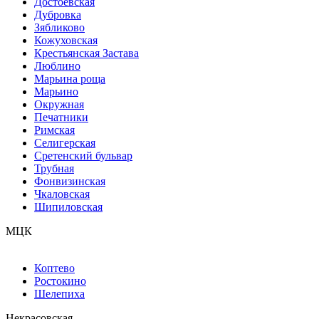
Достоевская
Дубровка
Зябликово
Кожуховская
Крестьянская Застава
Люблино
Марьина роща
Марьино
Окружная
Печатники
Римская
Селигерская
Сретенский бульвар
Трубная
Фонвизинская
Чкаловская
Шипиловская
МЦК
Коптево
Ростокино
Шелепиха
Некрасовская