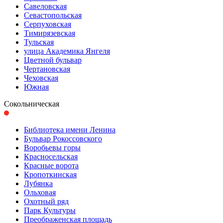
Савеловская
Севастопольская
Серпуховская
Тимирязевская
Тульская
улица Академика Янгеля
Цветной бульвар
Чертановская
Чеховская
Южная
Сокольническая
Библиотека имени Ленина
Бульвар Рокоссовского
Воробьевы горы
Красно­сельская
Красные ворота
Кропоткинс­кая
Лубянка
Ольховая
Охотный ряд
Парк Культуры
Преобра­женская площадь