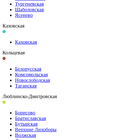
Тургеневская
Шаболовская
Ясенево
Каховская
Каховская
Кольцевая
Белорусская
Комсомольская
Новослободская
Таганская
Люблинско-Дмитровская
Борисово
Братиславская
Бутырская
Верхние Лихоборы
Волжская