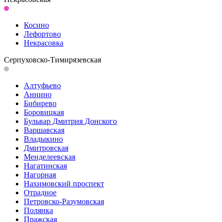
Косино
Лефортово
Некрасовка
Серпуховско-Тимирязевская
Алтуфьево
Аннино
Бибирево
Боровицкая
Бульвар Дмитрия Донского
Варшавская
Владыкино
Дмитровская
Менделеевская
Нагатинская
Нагорная
Нахимовский проспект
Отрадное
Петровско-Разумовская
Полянка
Пражская