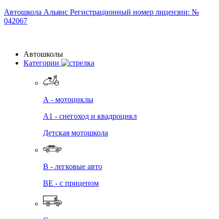
Автошкола
Альянс
Регистрационный номер лицензии: №
042067
Автошколы
Категории
А - мотоциклы
A1 - снегоход и квадроцикл
Детская мотошкола
B - легковые авто
BE - с прицепом