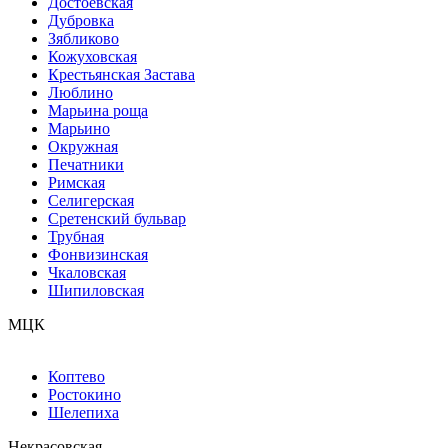
Достоевская
Дубровка
Зябликово
Кожуховская
Крестьянская Застава
Люблино
Марьина роща
Марьино
Окружная
Печатники
Римская
Селигерская
Сретенский бульвар
Трубная
Фонвизинская
Чкаловская
Шипиловская
МЦК
Коптево
Ростокино
Шелепиха
Некрасовская