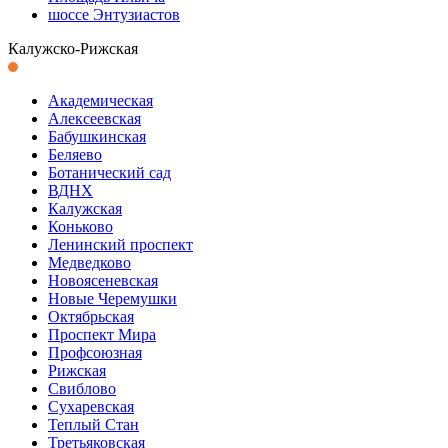
шоссе Энтузиастов
Калужско-Рижская
Академическая
Алексеевская
Бабушкинская
Беляево
Ботанический сад
ВДНХ
Калужская
Коньково
Ленинский проспект
Медведково
Новоясеневская
Новые Черемушки
Октябрьская
Проспект Мира
Профсоюзная
Рижская
Свиблово
Сухаревская
Теплый Стан
Третьяковская