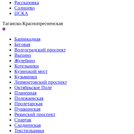
Рассказовка
Солнцево
ЦСКА
Таганско-Краснопресненская
Баррикадная
Беговая
Волгоградский проспект
Выхино
Жулебино
Котельники
Кузнецкий мост
Кузьминки
Лермонтовский проспект
Октябрьское Поле
Планерная
Полежаевская
Пролетарская
Пушкинская
Рязанский проспект
Спартак
Сходненская
Текстильщики