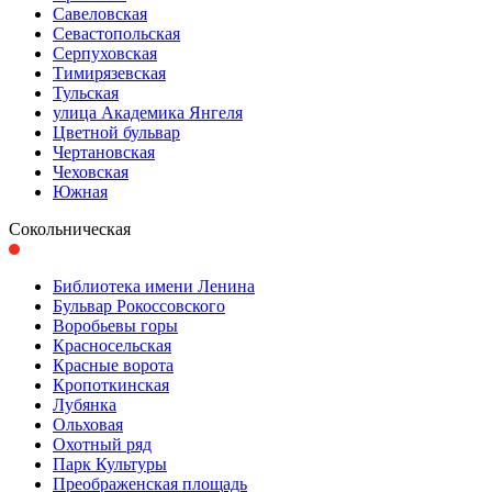
Савеловская
Севастопольская
Серпуховская
Тимирязевская
Тульская
улица Академика Янгеля
Цветной бульвар
Чертановская
Чеховская
Южная
Сокольническая
Библиотека имени Ленина
Бульвар Рокоссовского
Воробьевы горы
Красно­сельская
Красные ворота
Кропоткинс­кая
Лубянка
Ольховая
Охотный ряд
Парк Культуры
Преобра­женская площадь