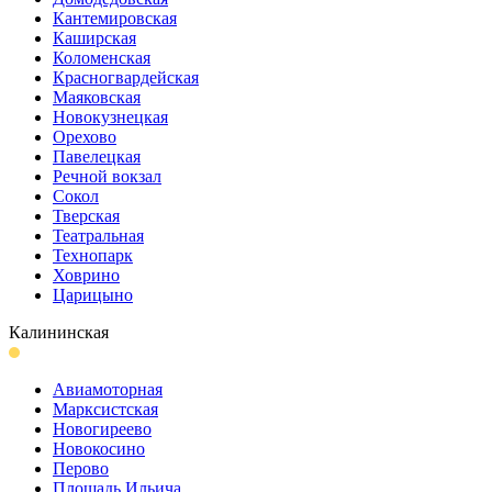
Кантеми­ровская
Каширская
Коломенская
Красногвар­дейская
Маяковская
Новокузнецкая
Орехово
Павелецкая
Речной вокзал
Сокол
Тверская
Театральная
Технопарк
Ховрино
Царицыно
Калининская
Авиамоторная
Марксистская
Новогиреево
Новокосино
Перово
Площадь Ильича