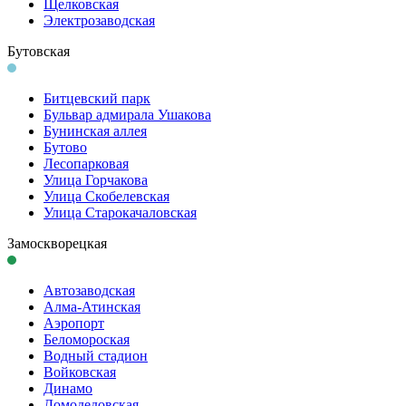
Щелковская
Электро­заводская
Бутовская
Битцевский парк
Бульвар адмирала Ушакова
Бунинская аллея
Бутово
Лесопарковая
Улица Горчакова
Улица Скобелевская
Улица Старокача­ловская
Замоскворецкая
Автозаводская
Алма-Атинская
Аэропорт
Беломороская
Водный стадион
Войковская
Динамо
Домоде­довская