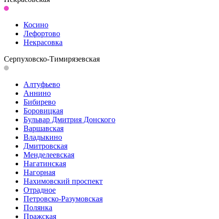
Косино
Лефортово
Некрасовка
Серпуховско-Тимирязевская
Алтуфьево
Аннино
Бибирево
Боровицкая
Бульвар Дмитрия Донского
Варшавская
Владыкино
Дмитровская
Менделеевская
Нагатинская
Нагорная
Нахимовский проспект
Отрадное
Петровско-Разумовская
Полянка
Пражская