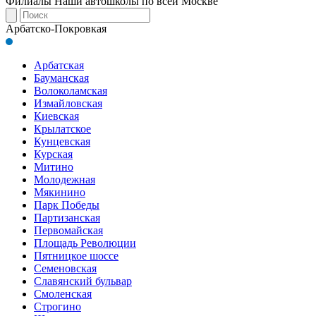
Филиалы
Наши автошколы по всей Москве
Арбатско-Покровкая
Арбатская
Бауманская
Волоколамская
Измайловская
Киевская
Крылатское
Кунцевская
Курская
Митино
Молодежная
Мякинино
Парк Победы
Партизанская
Первомайская
Площадь Революции
Пятницкое шоссе
Семеновская
Славянский бульвар
Смоленская
Строгино