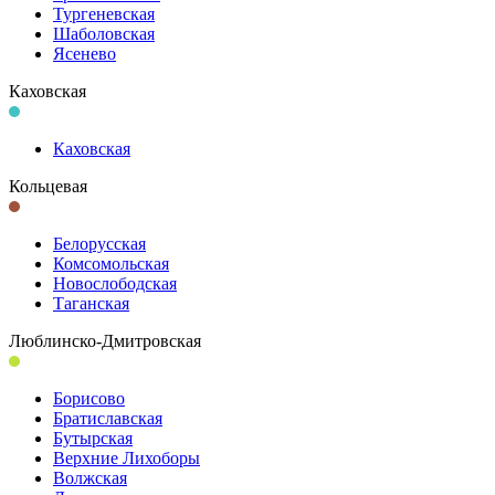
Тургеневская
Шаболовская
Ясенево
Каховская
Каховская
Кольцевая
Белорусская
Комсомольская
Новослободская
Таганская
Люблинско-Дмитровская
Борисово
Братиславская
Бутырская
Верхние Лихоборы
Волжская