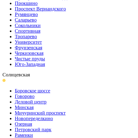
Прокшино
Проспект Вернандского
Румянцево
Саларьево
Сокольники
Спортивная
Тропарево
Университет
Фрунзенская
Черкизовская
Чистые пруды
Юго-Западная
Солнцевская
Боровское шоссе
Говорово
Деловой центр
Минская
Мичуринский проспект
Новопеределкино
Озерная
Петровский парк
Раменки