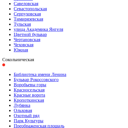
Савеловская
Севастопольская
Серпуховская
Тимирязевская
Тульская
улица Академика Янгеля
Цветной бульвар
Чертановская
Чеховская
Южная
Сокольническая
Библиотека имени Ленина
Бульвар Рокоссовского
Воробьевы горы
Красно­сельская
Красные ворота
Кропоткинс­кая
Лубянка
Ольховая
Охотный ряд
Парк Культуры
Преобра­женская площадь