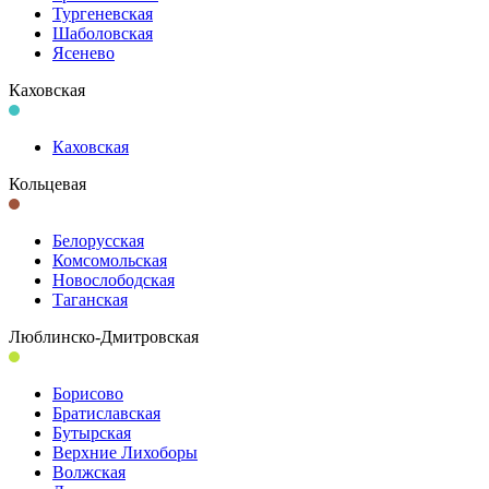
Тургеневская
Шаболовская
Ясенево
Каховская
Каховская
Кольцевая
Белорусская
Комсомольская
Новослободская
Таганская
Люблинско-Дмитровская
Борисово
Братиславская
Бутырская
Верхние Лихоборы
Волжская