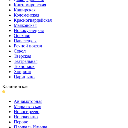
Кантеми­ровская
Каширская
Коломенская
Красногвар­дейская
Маяковская
Новокузнецкая
Орехово
Павелецкая
Речной вокзал
Сокол
Тверская
Театральная
Технопарк
Ховрино
Царицыно
Калининская
Авиамоторная
Марксистская
Новогиреево
Новокосино
Перово
Площадь Ильича