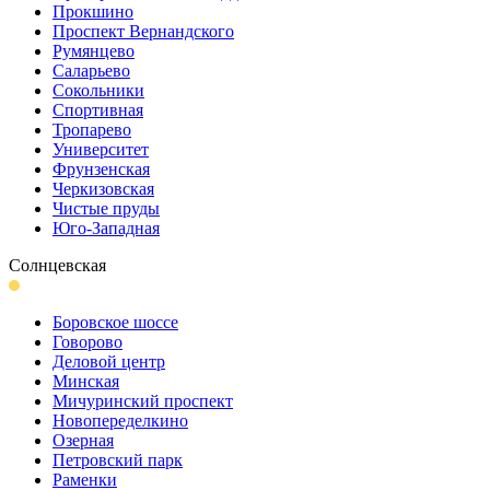
Прокшино
Проспект Вернандского
Румянцево
Саларьево
Сокольники
Спортивная
Тропарево
Университет
Фрунзенская
Черкизовская
Чистые пруды
Юго-Западная
Солнцевская
Боровское шоссе
Говорово
Деловой центр
Минская
Мичуринский проспект
Новопеределкино
Озерная
Петровский парк
Раменки