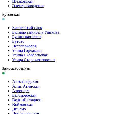
Щелковская
Электро­заводская
Бутовская
Битцевский парк
Бульвар адмирала Ушакова
Бунинская аллея
Бутово
Лесопарковая
Улица Горчакова
Улица Скобелевская
Улица Старокача­ловская
Замоскворецкая
Автозаводская
Алма-Атинская
Аэропорт
Беломороская
Водный стадион
Войковская
Динамо
Домоде­довская