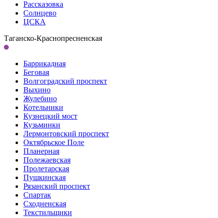
Рассказовка
Солнцево
ЦСКА
Таганско-Краснопресненская
Баррикадная
Беговая
Волгоградский проспект
Выхино
Жулебино
Котельники
Кузнецкий мост
Кузьминки
Лермонтовский проспект
Октябрьское Поле
Планерная
Полежаевская
Пролетарская
Пушкинская
Рязанский проспект
Спартак
Сходненская
Текстильщики