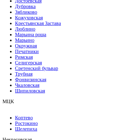
Достоевская
Дубровка
Зябликово
Кожуховская
Крестьянская Застава
Люблино
Марьина роща
Марьино
Окружная
Печатники
Римская
Селигерская
Сретенский бульвар
Трубная
Фонвизинская
Чкаловская
Шипиловская
МЦК
Коптево
Ростокино
Шелепиха
Некрасовская