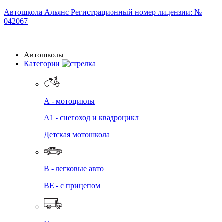
Автошкола
Альянс
Регистрационный номер лицензии: №
042067
Автошколы
Категории
А - мотоциклы
A1 - снегоход и квадроцикл
Детская мотошкола
B - легковые авто
BE - с прицепом