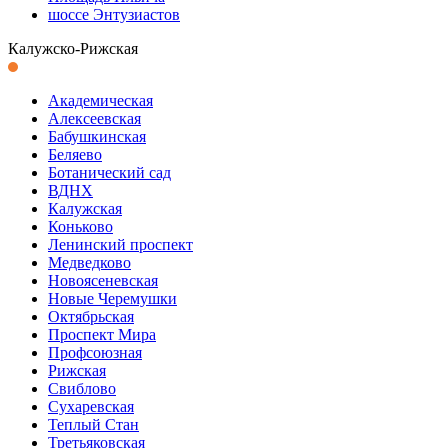
шоссе Энтузиастов
Калужско-Рижская
Академическая
Алексеевская
Бабушкинская
Беляево
Ботанический сад
ВДНХ
Калужская
Коньково
Ленинский проспект
Медведково
Новоясеневская
Новые Черемушки
Октябрьская
Проспект Мира
Профсоюзная
Рижская
Свиблово
Сухаревская
Теплый Стан
Третьяковская