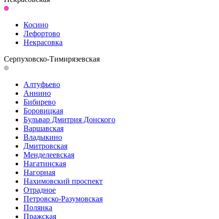
Косино
Лефортово
Некрасовка
Серпуховско-Тимирязевская
Алтуфьево
Аннино
Бибирево
Боровицкая
Бульвар Дмитрия Донского
Варшавская
Владыкино
Дмитровская
Менделеевская
Нагатинская
Нагорная
Нахимовский проспект
Отрадное
Петровско-Разумовская
Полянка
Пражская