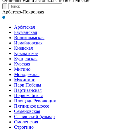
Филиалы
Наши автошколы по всей Москве
Арбатско-Покровкая
Арбатская
Бауманская
Волоколамская
Измайловская
Киевская
Крылатское
Кунцевская
Курская
Митино
Молодежная
Мякинино
Парк Победы
Партизанская
Первомайская
Площадь Революции
Пятницкое шоссе
Семеновская
Славянский бульвар
Смоленская
Строгино