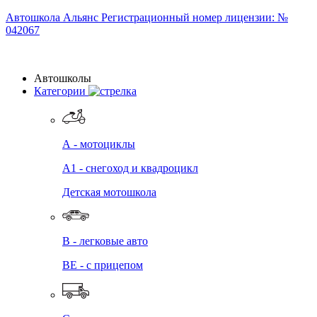
Автошкола
Альянс
Регистрационный номер лицензии: №
042067
Автошколы
Категории
А - мотоциклы
A1 - снегоход и квадроцикл
Детская мотошкола
B - легковые авто
BE - с прицепом