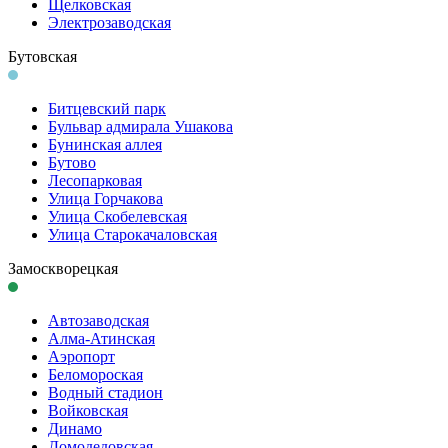
Щелковская
Электро­заводская
Бутовская
Битцевский парк
Бульвар адмирала Ушакова
Бунинская аллея
Бутово
Лесопарковая
Улица Горчакова
Улица Скобелевская
Улица Старокача­ловская
Замоскворецкая
Автозаводская
Алма-Атинская
Аэропорт
Беломороская
Водный стадион
Войковская
Динамо
Домоде­довская