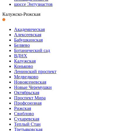
шоссе Энтузиастов
Калужско-Рижская
Академическая
Алексеевская
Бабушкинская
Беляево
Ботанический сад
ВДНХ
Калужская
Коньково
Ленинский проспект
Медведково
Новоясеневская
Новые Черемушки
Октябрьская
Проспект Мира
Профсоюзная
Рижская
Свиблово
Сухаревская
Теплый Стан
Третьяковская