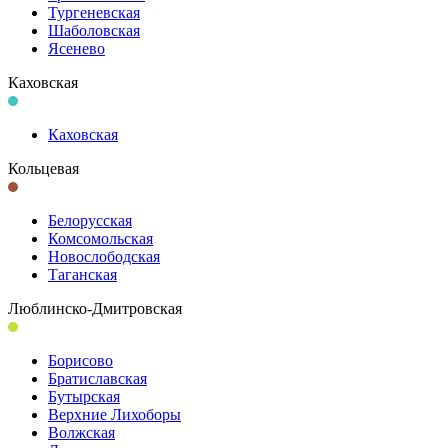
Тургеневская
Шаболовская
Ясенево
Каховская
Каховская
Кольцевая
Белорусская
Комсомольская
Новослободская
Таганская
Люблинско-Дмитровская
Борисово
Братиславская
Бутырская
Верхние Лихоборы
Волжская