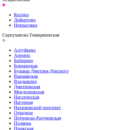
Косино
Лефортово
Некрасовка
Серпуховско-Тимирязевская
Алтуфьево
Аннино
Бибирево
Боровицкая
Бульвар Дмитрия Донского
Варшавская
Владыкино
Дмитровская
Менделеевская
Нагатинская
Нагорная
Нахимовский проспект
Отрадное
Петровско-Разумовская
Полянка
Пражская