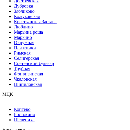
Достоевская
Дубровка
Зябликово
Кожуховская
Крестьянская Застава
Люблино
Марьина роща
Марьино
Окружная
Печатники
Римская
Селигерская
Сретенский бульвар
Трубная
Фонвизинская
Чкаловская
Шипиловская
МЦК
Коптево
Ростокино
Шелепиха
Некрасовская