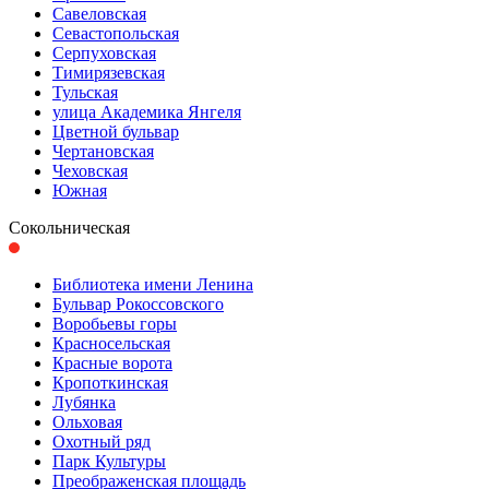
Савеловская
Севастопольская
Серпуховская
Тимирязевская
Тульская
улица Академика Янгеля
Цветной бульвар
Чертановская
Чеховская
Южная
Сокольническая
Библиотека имени Ленина
Бульвар Рокоссовского
Воробьевы горы
Красно­сельская
Красные ворота
Кропоткинс­кая
Лубянка
Ольховая
Охотный ряд
Парк Культуры
Преобра­женская площадь