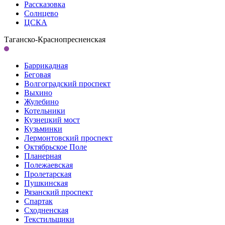
Рассказовка
Солнцево
ЦСКА
Таганско-Краснопресненская
Баррикадная
Беговая
Волгоградский проспект
Выхино
Жулебино
Котельники
Кузнецкий мост
Кузьминки
Лермонтовский проспект
Октябрьское Поле
Планерная
Полежаевская
Пролетарская
Пушкинская
Рязанский проспект
Спартак
Сходненская
Текстильщики