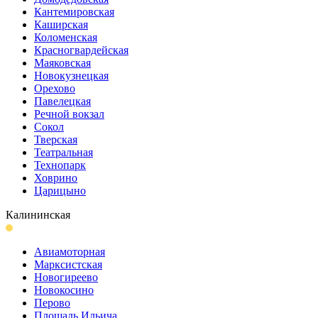
Кантеми­ровская
Каширская
Коломенская
Красногвар­дейская
Маяковская
Новокузнецкая
Орехово
Павелецкая
Речной вокзал
Сокол
Тверская
Театральная
Технопарк
Ховрино
Царицыно
Калининская
Авиамоторная
Марксистская
Новогиреево
Новокосино
Перово
Площадь Ильича