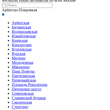
Филиалы
Наши автошколы по всей Москве
Арбатско-Покровкая
Арбатская
Бауманская
Волоколамская
Измайловская
Киевская
Крылатское
Кунцевская
Курская
Митино
Молодежная
Мякинино
Парк Победы
Партизанская
Первомайская
Площадь Революции
Пятницкое шоссе
Семеновская
Славянский бульвар
Смоленская
Строгино