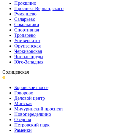
Прокшино
Проспект Вернандского
Румянцево
Саларьево
Сокольники
Спортивная
Тропарево
Университет
Фрунзенская
Черкизовская
Чистые пруды
Юго-Западная
Солнцевская
Боровское шоссе
Говорово
Деловой центр
Минская
Мичуринский проспект
Новопеределкино
Озерная
Петровский парк
Раменки