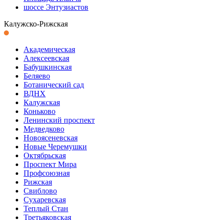
шоссе Энтузиастов
Калужско-Рижская
Академическая
Алексеевская
Бабушкинская
Беляево
Ботанический сад
ВДНХ
Калужская
Коньково
Ленинский проспект
Медведково
Новоясеневская
Новые Черемушки
Октябрьская
Проспект Мира
Профсоюзная
Рижская
Свиблово
Сухаревская
Теплый Стан
Третьяковская