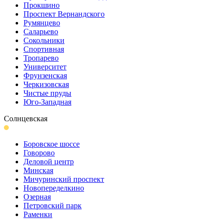
Прокшино
Проспект Вернандского
Румянцево
Саларьево
Сокольники
Спортивная
Тропарево
Университет
Фрунзенская
Черкизовская
Чистые пруды
Юго-Западная
Солнцевская
Боровское шоссе
Говорово
Деловой центр
Минская
Мичуринский проспект
Новопеределкино
Озерная
Петровский парк
Раменки