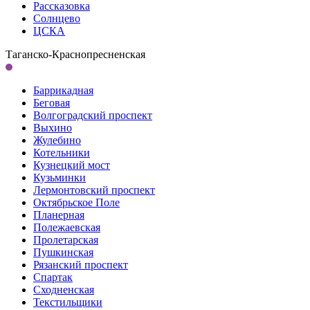
Рассказовка
Солнцево
ЦСКА
Таганско-Краснопресненская
Баррикадная
Беговая
Волгоградский проспект
Выхино
Жулебино
Котельники
Кузнецкий мост
Кузьминки
Лермонтовский проспект
Октябрьское Поле
Планерная
Полежаевская
Пролетарская
Пушкинская
Рязанский проспект
Спартак
Сходненская
Текстильщики