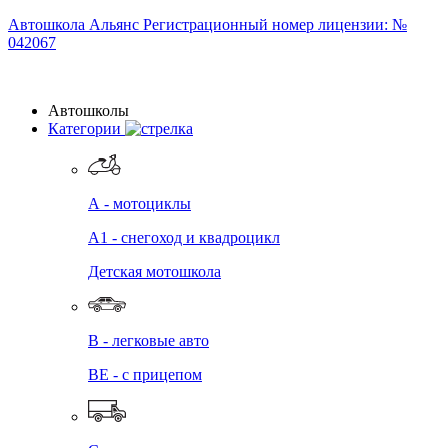
Автошкола
Альянс
Регистрационный номер лицензии: №
042067
Автошколы
Категории
А - мотоциклы
A1 - снегоход и квадроцикл
Детская мотошкола
B - легковые авто
BE - с прицепом