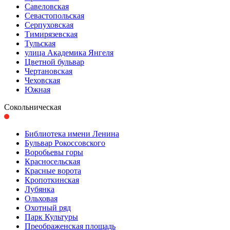
Савеловская
Севастопольская
Серпуховская
Тимирязевская
Тульская
улица Академика Янгеля
Цветной бульвар
Чертановская
Чеховская
Южная
Сокольническая
Библиотека имени Ленина
Бульвар Рокоссовского
Воробьевы горы
Красно­сельская
Красные ворота
Кропоткинс­кая
Лубянка
Ольховая
Охотный ряд
Парк Культуры
Преобра­женская площадь