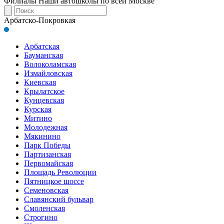
Филиалы
Наши автошколы по всей Москве
Арбатско-Покровкая
Арбатская
Бауманская
Волоколамская
Измайловская
Киевская
Крылатское
Кунцевская
Курская
Митино
Молодежная
Мякинино
Парк Победы
Партизанская
Первомайская
Площадь Революции
Пятницкое шоссе
Семеновская
Славянский бульвар
Смоленская
Строгино