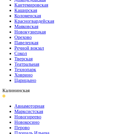
Кантеми­ровская
Каширская
Коломенская
Красногвар­дейская
Маяковская
Новокузнецкая
Орехово
Павелецкая
Речной вокзал
Сокол
Тверская
Театральная
Технопарк
Ховрино
Царицыно
Калининская
Авиамоторная
Марксистская
Новогиреево
Новокосино
Перово
Площадь Ильича