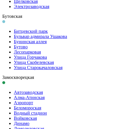
Щелковская
Электро­заводская
Бутовская
Битцевский парк
Бульвар адмирала Ушакова
Бунинская аллея
Бутово
Лесопарковая
Улица Горчакова
Улица Скобелевская
Улица Старокача­ловская
Замоскворецкая
Автозаводская
Алма-Атинская
Аэропорт
Беломороская
Водный стадион
Войковская
Динамо
Домоде­довская