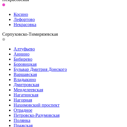
Косино
Лефортово
Некрасовка
Серпуховско-Тимирязевская
Алтуфьево
Аннино
Бибирево
Боровицкая
Бульвар Дмитрия Донского
Варшавская
Владыкино
Дмитровская
Менделеевская
Нагатинская
Нагорная
Нахимовский проспект
Отрадное
Петровско-Разумовская
Полянка
Пражская