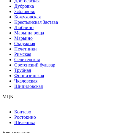
Достоевская
Дубровка
Зябликово
Кожуховская
Крестьянская Застава
Люблино
Марьина роща
Марьино
Окружная
Печатники
Римская
Селигерская
Сретенский бульвар
Трубная
Фонвизинская
Чкаловская
Шипиловская
МЦК
Коптево
Ростокино
Шелепиха
Некрасовская