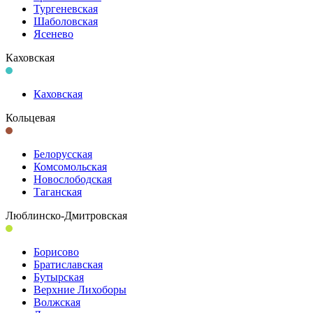
Тургеневская
Шаболовская
Ясенево
Каховская
Каховская
Кольцевая
Белорусская
Комсомольская
Новослободская
Таганская
Люблинско-Дмитровская
Борисово
Братиславская
Бутырская
Верхние Лихоборы
Волжская